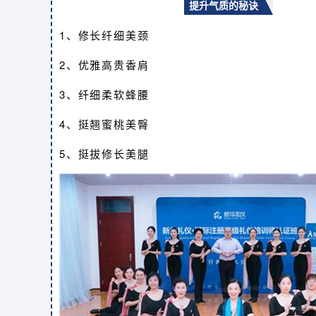
提升气质的秘诀
1、修长纤细美颈
2、优雅高贵香肩
3、纤细柔软蜂腰
4、挺翘蜜桃美臀
5、挺拔修长美腿