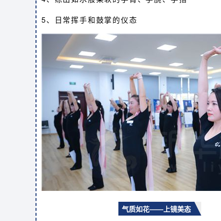
5、日常挥手和鼓掌的仪态
气质如花——上镜美态