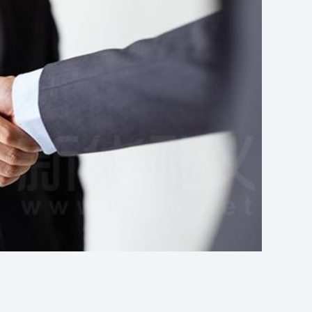
家
展
关
过
关
个
查