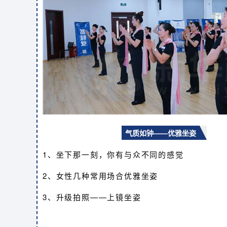
气质如钟——优雅坐姿
1、坐下那一刻，你有与众不同的感觉
2、女性几种常用场合优雅坐姿
3、升级拍照——上镜坐姿