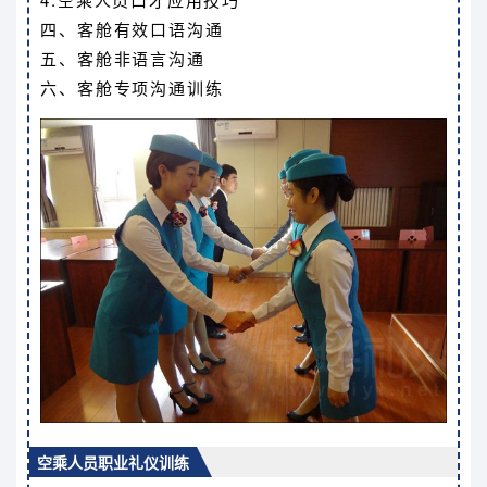
四、客舱有效口语沟通
五、客舱非语言沟通
六、客舱专项沟通训练
空乘人员职业礼仪训练