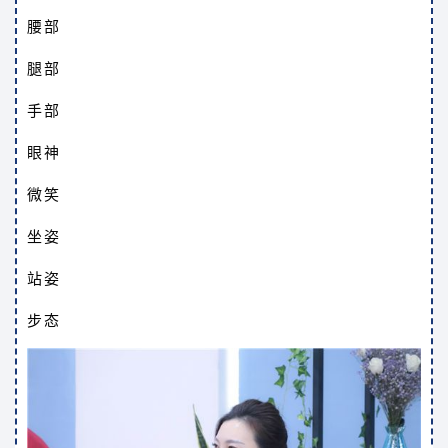
腰部
腿部
手部
眼神
微笑
坐姿
站姿
步态