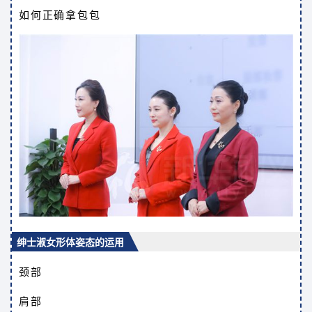
如何正确拿包包
绅士淑女形体姿态的运用
颈部
肩部