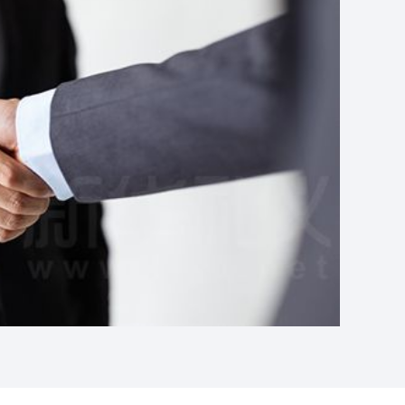
家
展
关
过
关
个
查