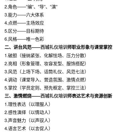
2.角色——”编”、”导”、”演”
3.能力——六大体系
4.点燃——主场效应
5.区分——目标期待
6.风格——唯一色彩
二、讲台风范——
西城礼仪培训
师职业形象与课堂掌控
1.破胆（接纳紧张、化解怯场、压力分散）
2.亮相（形象管理、妆容发型、服饰搭配）
3.风范（上场下场、话筒礼仪、风范七法）
4.调动（课堂导入、营造氛围、激情点燃）
5.掌控（学员定则、预先框定、掌控三法）
三、激情燃烧——
西城礼仪培训
师表达艺术与资源创新
1.理性表达（以理服人）
2.感性演绎（以情动人）
3.声音魅力（以声驭人）
4.语言艺术（以言促人）