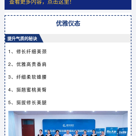
查看更多内容，点击这里！
优雅仪态
提升气质的秘诀
1、修长纤细美颈
2、优雅高贵香肩
3、纤细柔软蜂腰
4、挺翘蜜桃美臀
5、挺拔修长美腿