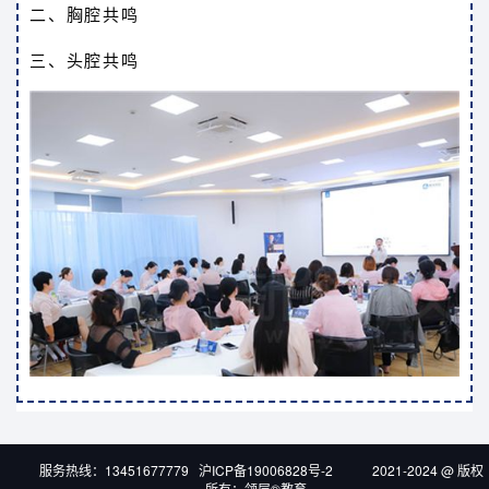
二、胸腔共鸣
三、头腔共鸣
服务热线：13451677779 沪ICP备19006828号-2 2021-2024 @ 版权
所有：领层®教育